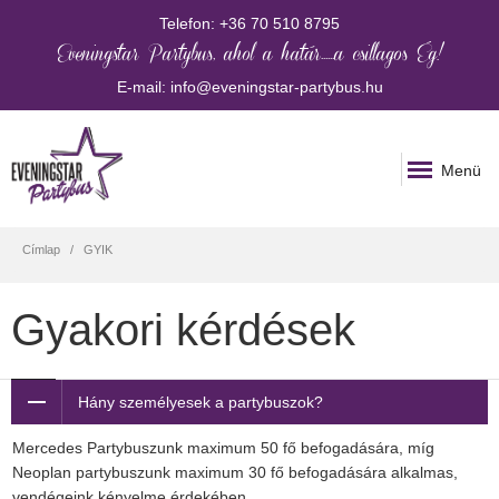
Telefon:
+36 70 510 8795
Eveningstar Partybus, ahol a határ......a csillagos Ég!
E-mail:
info@eveningstar-partybus.hu
Menü
Címlap
GYIK
Gyakori kérdések
Hány személyesek a partybuszok?
Mercedes Partybuszunk maximum 50 fő befogadására, míg
Neoplan partybuszunk maximum 30 fő befogadására alkalmas,
vendégeink kényelme érdekében.