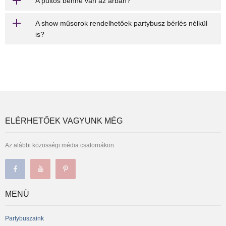
A pultos benne van az árban?
A show műsorok rendelhetőek partybusz bérlés nélkül
is?
ELÉRHETŐEK VAGYUNK MÉG
Az alábbi közösségi média csatornákon
MENÜ
Partybuszaink