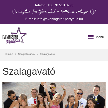
Telefon:
+36 70 510 8795
Eveningstar Partybus, ahol a határ......a csillagos Ég!
E-mail:
info@eveningstar-partybus.hu
Menü
Címlap
Szolgáltatások
Szalagavató
Szalagavató