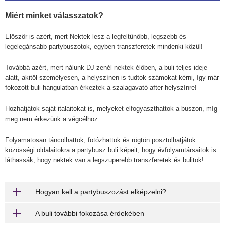
Miért minket válasszatok?
Először is azért, mert Nektek lesz a legfeltűnőbb, legszebb és
legelegánsabb partybuszotok, egyben transzferetek mindenki közül!
Továbbá azért, mert nálunk DJ zenél nektek élőben, a buli teljes ideje
alatt, akitől személyesen, a helyszínen is tudtok számokat kérni, így már
fokozott buli-hangulatban érkeztek a szalagavató after helyszínre!
Hozhatjátok saját italaitokat is, melyeket elfogyaszthattok a buszon, míg
meg nem érkezünk a végcélhoz.
Folyamatosan táncolhattok, fotózhattok és rögtön posztolhatjátok
közösségi oldalaitokra a partybusz buli képeit, hogy évfolyamtársaitok is
láthassák, hogy nektek van a legszuperebb transzferetek és bulitok!
Hogyan kell a partybuszozást elképzelni?
A buli további fokozása érdekében