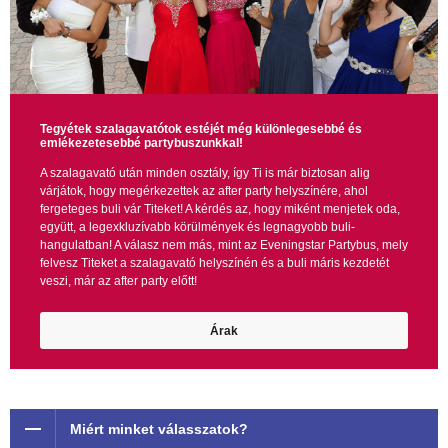
Tegyétek szalagavatótok estéjét még különlegesebbé és
emlékezetesebbé partybuszunkkal!
A szalagavató után minden osztály, így Ti is már biztosan alig
várjátok, hogy megérkezettek az after party helyszínére, ahol
fergeteges buli vár Titeket! A kérdés az, hogy miként menjetek oda,
együtt, a legexkluzívabb körülmények és legnagyobb buli-
hangulatban! A válasz nem más, mint az Eveningstar Partybus, mely
felvesz Titeket a szalagavató helyszínén és a buli máris kezdetét
veszi, már az after party előtt!
Árak
Miért minket válasszatok?