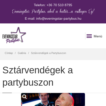
Telefon:
+36 70 510 8795
Eveningstar Partybus, ahol a határ......a csillagos Ég!
E-mail:
info@eveningstar-partybus.hu
Menü
Címlap
Galéria
Sztárvendégek a Partybuszon
Sztárvendégek a
partybuszon