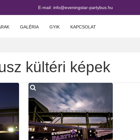
E-mail:
info@eveningstar-partybus.hu
ÁRAK
GALÉRIA
GYIK
KAPCSOLAT
sz kültéri képek