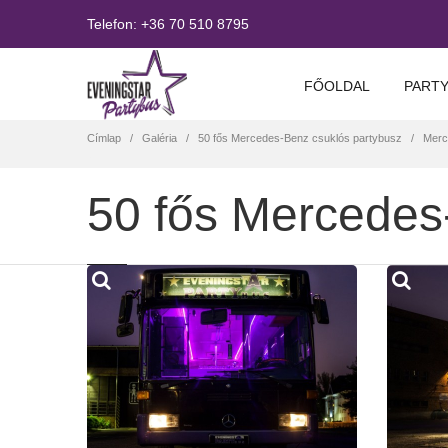
Telefon:
+36 70 510 8795
FŐOLDAL
PARTY
Címlap
Galéria
50 fős Mercedes-Benz csuklós partybusz
Merc
50 fős Mercedes-