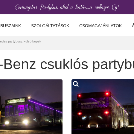
Eveningstar Partybus, ahol a határ......a csillagos Ég!
BUSZAINK
SZOLGÁLTATÁSOK
CSOMAGAJÁNLATOK
edes partybusz külső képek
Benz csuklós partybu